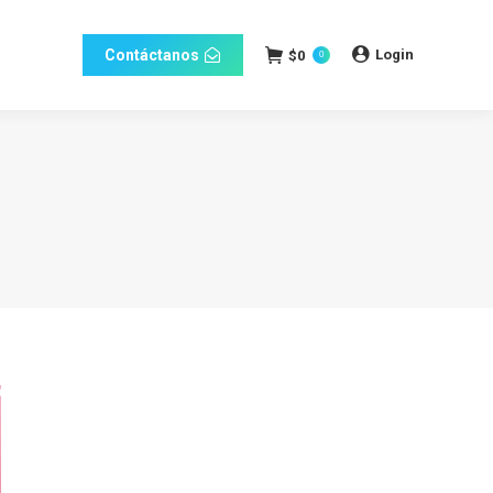
Login
Contáctanos
$
0
0