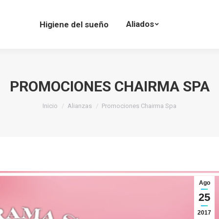
Aliados
Higiene del sueño
PROMOCIONES CHAIRMA SPA
Estás aquí:
Inicio
Alianzas
Promociones Chairma Spa
Ago
25
2017