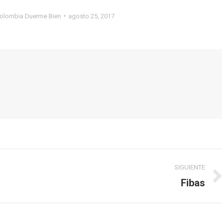
olombia Duerme Bien
agosto 25, 2017
SIGUIENTE
Fibas
Publicación
siguiente: