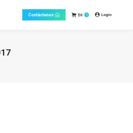
Login
Contáctanos
$
0
0
017