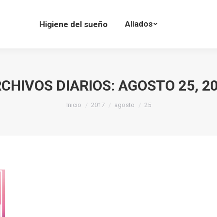
Aliados
Higiene del sueño
CHIVOS DIARIOS:
AGOSTO 25, 2
Estás aquí:
Inicio
2017
agosto
25