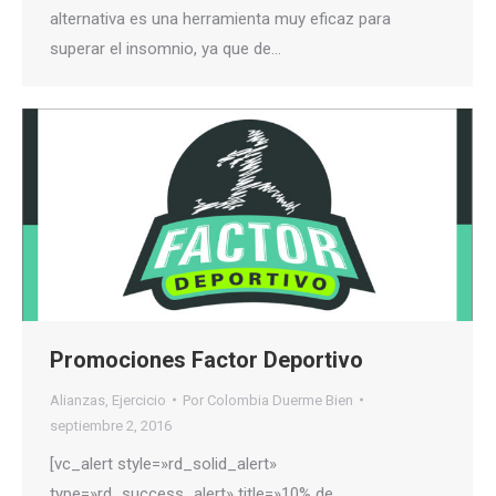
alternativa es una herramienta muy eficaz para
superar el insomnio, ya que de…
Promociones Factor Deportivo
Alianzas
,
Ejercicio
Por
Colombia Duerme Bien
septiembre 2, 2016
[vc_alert style=»rd_solid_alert»
type=»rd_success_alert» title=»10% de